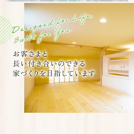
住宅設計・施工
リセット住宅
デコスドライ工法
地盤調査・地盤改良
地盤改良のキソ知識
エコ地盤改良工法とは
地盤沈下修正